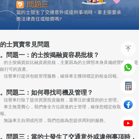
的士買賣常見問題
。問題一：的士按揭融資容易批核？
的士按揭貨款比融資易批核，主要因為的士牌照本身具備經營能力，是
銀行可的資產。
信譽車行提供包租管理服務，確保車主獲得穩定的租金回報。
。問題二：如何尋找司機及管理？
信譽車行除了提供買賣投資服務，還專注於優質的的士管理。
車主無需費心，我們會全方位跟進的士管理，確保您穩定收取租金回
報。
無論車主自用或托管，我們也能為您提供周到的服務。
。問題三：當的士發生了交通意外或違例事項時，